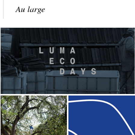
Au large
Un dimanche au col de Porte
17 mai 2026
Etre un arbre
dans la ville
3 mars 2026