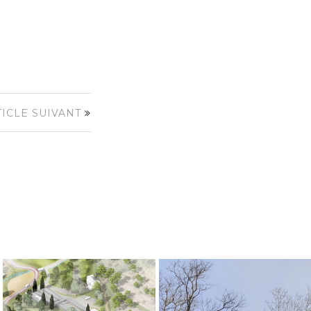
TICLE SUIVANT
« Faut-il déconstruire pour réparer
De l’or pour
? » LUMA Eco Days
Pierrefeu