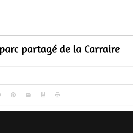
D
 parc partagé de la Carraire
Facebook
Pinterest
E-mail
Ajouter aux favoris
Imprimer