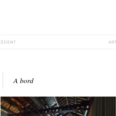
CÉDENT
AR
A bord
De l’eau, de l’air, la vie
22 juin 2026